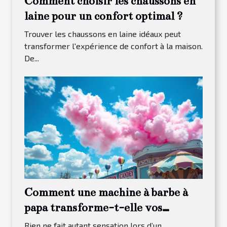
Comment choisir les chaussons en
laine pour un confort optimal ?
Trouver les chaussons en laine idéaux peut
transformer l'expérience de confort à la maison.
De...
Comment une machine à barbe à
papa transforme-t-elle vos
événements ?
Rien ne fait autant sensation lors d’un