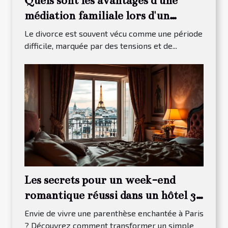
Quels sont les avantages d'une
médiation familiale lors d'un
divorce ?
Le divorce est souvent vécu comme une période
difficile, marquée par des tensions et de...
Les secrets pour un week-end
romantique réussi dans un hôtel 3
étoiles à Paris 13
Envie de vivre une parenthèse enchantée à Paris
? Découvrez comment transformer un simple