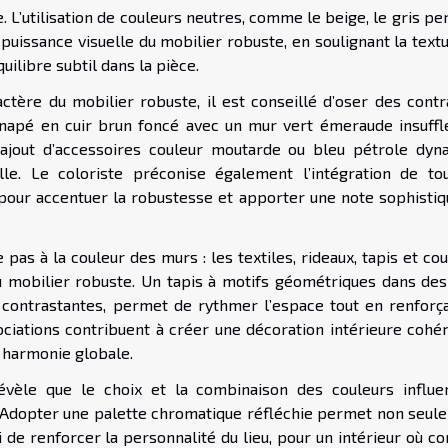
 L’utilisation de couleurs neutres, comme le beige, le gris pe
 puissance visuelle du mobilier robuste, en soulignant la text
uilibre subtil dans la pièce.
actère du mobilier robuste, il est conseillé d’oser des contr
anapé en cuir brun foncé avec un mur vert émeraude insuffl
’ajout d’accessoires couleur moutarde ou bleu pétrole dyn
lle. Le coloriste préconise également l’intégration de to
i, pour accentuer la robustesse et apporter une note sophisti
as à la couleur des murs : les textiles, rideaux, tapis et co
du mobilier robuste. Un tapis à motifs géométriques dans des
 contrastantes, permet de rythmer l’espace tout en renforça
ociations contribuent à créer une décoration intérieure cohér
 harmonie globale.
révèle que le choix et la combinaison des couleurs influe
. Adopter une palette chromatique réfléchie permet non seul
 de renforcer la personnalité du lieu, pour un intérieur où co