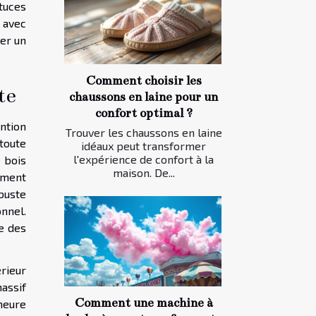
tuces
 avec
éer un
Comment choisir les
te
chaussons en laine pour un
confort optimal ?
ntion
Trouver les chaussons en laine
toute
idéaux peut transformer
l'expérience de confort à la
 bois
maison. De...
ement
obuste
onnel.
e des
rieur
massif
Comment une machine à
meure