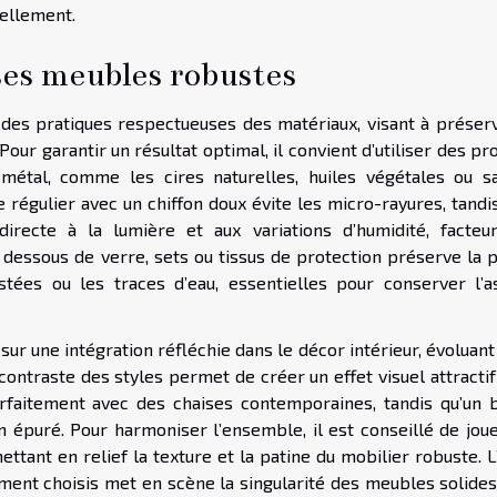
rellement.
ses meubles robustes
 des pratiques respectueuses des matériaux, visant à préserv
our garantir un résultat optimal, il convient d’utiliser des pr
métal, comme les cires naturelles, huiles végétales ou s
régulier avec un chiffon doux évite les micro-rayures, tandis
irecte à la lumière et aux variations d’humidité, facteu
dessous de verre, sets ou tissus de protection préserve la p
ustées ou les traces d’eau, essentielles pour conserver l’a
sur une intégration réfléchie dans le décor intérieur, évoluant 
ontraste des styles permet de créer un effet visuel attractif
rfaitement avec des chaises contemporaines, tandis qu’un b
n épuré. Pour harmoniser l’ensemble, il est conseillé de joue
ettant en relief la texture et la patine du mobilier robuste. L
ment choisis met en scène la singularité des meubles solides,