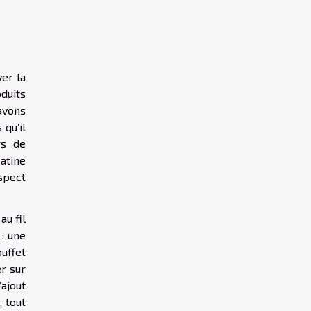
er la
oduits
avons
 qu’il
rs de
atine
spect
au fil
 : une
uffet
r sur
’ajout
 tout