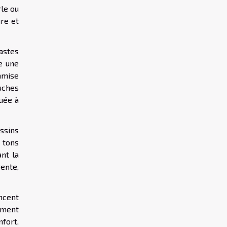
rle ou
ure et
astes
e une
amise
uches
quée à
ussins
 tons
nt la
ente,
ncent
ement
nfort,