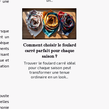
un...
r une
rsque
nt un
hèque
Comment choisir le foulard
ments
carré parfait pour chaque
risant
saison ?
ue et
Trouver le foulard carré idéal
ation
pour chaque saison peut
transformer une tenue
ordinaire en un look...
buste
telles
rmonie