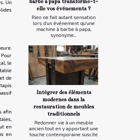
barbe à papa transforme-t-
s. Un
elle vos événements ?
lides
Rien ne fait autant sensation
lors d’un événement qu’une
machine à barbe à papa,
synonyme...
ieure.
. Pour
al, le
 table
et de
 tapis
Intégrer des éléments
massif
modernes dans la
restauration de meubles
 afin
traditionnels
tales,
Redonner vie à un meuble
ut en
ancien tout en y apportant une
ns en
touche contemporaine suscite