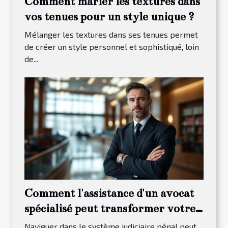
Comment marier les textures dans
vos tenues pour un style unique ?
Mélanger les textures dans ses tenues permet
de créer un style personnel et sophistiqué, loin
de...
Comment l'assistance d'un avocat
spécialisé peut transformer votre
procès pénal ?
Naviguer dans le système judiciaire pénal peut