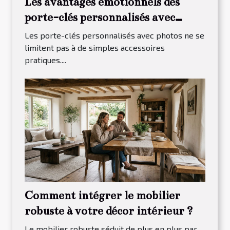
Les avantages émotionnels des
porte-clés personnalisés avec
photos
Les porte-clés personnalisés avec photos ne se
limitent pas à de simples accessoires
pratiques....
Comment intégrer le mobilier
robuste à votre décor intérieur ?
Le mobilier robuste séduit de plus en plus par