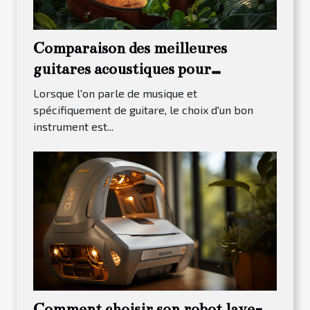
Comparaison des meilleures
guitares acoustiques pour
débutants en 2023
Lorsque l'on parle de musique et
spécifiquement de guitare, le choix d'un bon
instrument est...
Comment choisir son robot lave-