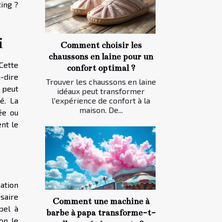
ing ?
i
Comment choisir les
chaussons en laine pour un
Cette
confort optimal ?
à-dire
Trouver les chaussons en laine
 peut
idéaux peut transformer
é. La
l'expérience de confort à la
maison. De...
ée ou
nt le
cation
saire
Comment une machine à
pel à
barbe à papa transforme-t-
on, le