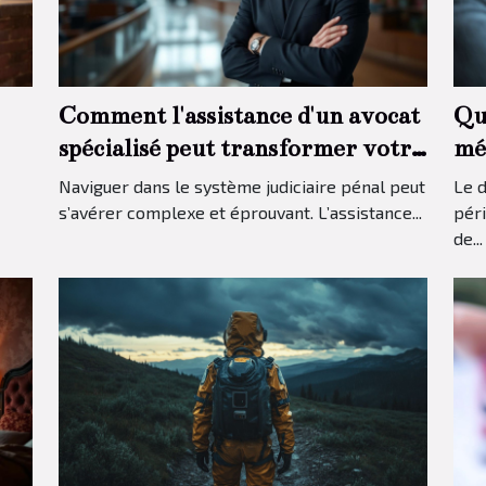
Comment l'assistance d'un avocat
Qu
spécialisé peut transformer votre
méd
procès pénal ?
di
Naviguer dans le système judiciaire pénal peut
Le 
s’avérer complexe et éprouvant. L’assistance...
péri
de...