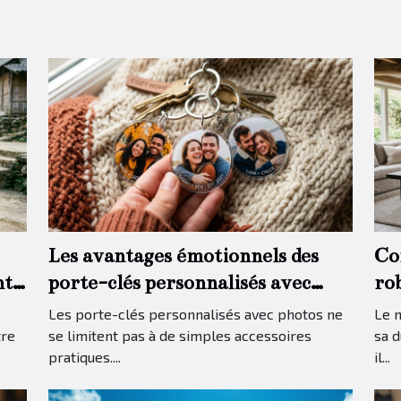
Les avantages émotionnels des
Co
nt
porte-clés personnalisés avec
rob
photos
Les porte-clés personnalisés avec photos ne
Le m
tre
se limitent pas à de simples accessoires
sa d
pratiques....
il...