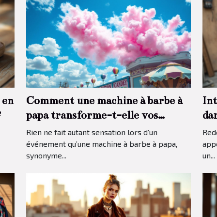
 en
Comment une machine à barbe à
In
?
papa transforme-t-elle vos
da
événements ?
tra
Rien ne fait autant sensation lors d’un
Redo
événement qu’une machine à barbe à papa,
app
synonyme...
un...