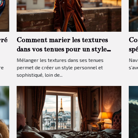
rré
Comment marier les textures
Co
dans vos tenues pour un style
sp
unique ?
pr
Mélanger les textures dans ses tenues
Navi
re
permet de créer un style personnel et
s’av
sophistiqué, loin de...