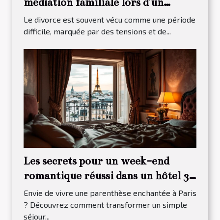
médiation familiale lors d'un
divorce ?
Le divorce est souvent vécu comme une période
difficile, marquée par des tensions et de...
Les secrets pour un week-end
romantique réussi dans un hôtel 3
étoiles à Paris 13
Envie de vivre une parenthèse enchantée à Paris
? Découvrez comment transformer un simple
séjour...