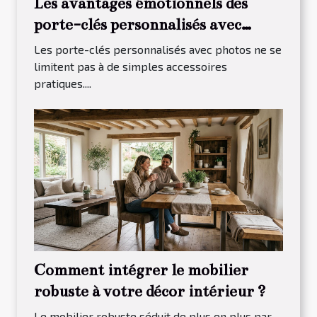
Les avantages émotionnels des
porte-clés personnalisés avec
photos
Les porte-clés personnalisés avec photos ne se
limitent pas à de simples accessoires
pratiques....
Comment intégrer le mobilier
robuste à votre décor intérieur ?
Le mobilier robuste séduit de plus en plus par