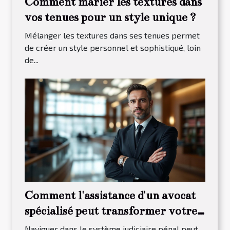
Comment marier les textures dans
vos tenues pour un style unique ?
Mélanger les textures dans ses tenues permet
de créer un style personnel et sophistiqué, loin
de...
Comment l'assistance d'un avocat
spécialisé peut transformer votre
procès pénal ?
Naviguer dans le système judiciaire pénal peut