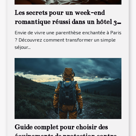
Les secrets pour un week-end
romantique réussi dans un hôtel 3
étoiles à Paris 13
Envie de vivre une parenthèse enchantée à Paris
? Découvrez comment transformer un simple
séjour...
Guide complet pour choisir des