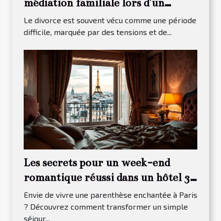
médiation familiale lors d'un
divorce ?
Le divorce est souvent vécu comme une période
difficile, marquée par des tensions et de...
Les secrets pour un week-end
romantique réussi dans un hôtel 3
étoiles à Paris 13
Envie de vivre une parenthèse enchantée à Paris
? Découvrez comment transformer un simple
séjour...