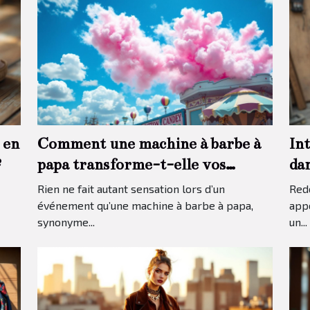
 en
Comment une machine à barbe à
In
?
papa transforme-t-elle vos
da
événements ?
tra
Rien ne fait autant sensation lors d’un
Redo
événement qu’une machine à barbe à papa,
app
synonyme...
un...