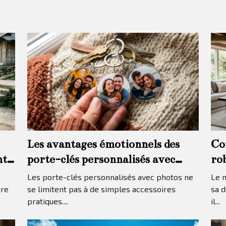
Les avantages émotionnels des
Co
nt
porte-clés personnalisés avec
rob
photos
Les porte-clés personnalisés avec photos ne
Le m
tre
se limitent pas à de simples accessoires
sa d
pratiques....
il...