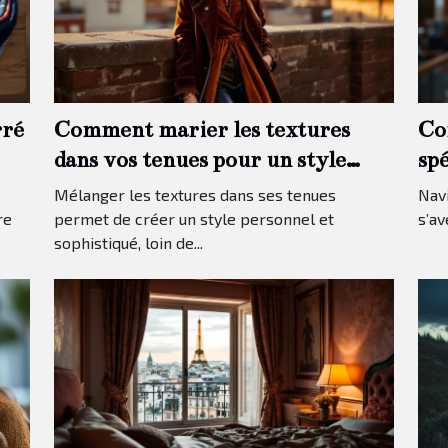
rré
Comment marier les textures
Co
dans vos tenues pour un style
sp
unique ?
pr
Mélanger les textures dans ses tenues
Navi
re
permet de créer un style personnel et
s’av
sophistiqué, loin de...