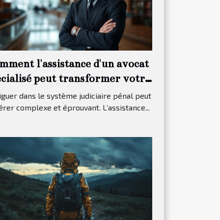
mment l'assistance d'un avocat
écialisé peut transformer votre
ocès pénal ?
guer dans le système judiciaire pénal peut
érer complexe et éprouvant. L’assistance...