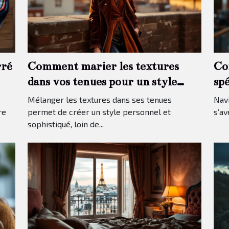
rré
Comment marier les textures
Co
dans vos tenues pour un style
sp
unique ?
pr
Mélanger les textures dans ses tenues
Navi
re
permet de créer un style personnel et
s’av
sophistiqué, loin de...