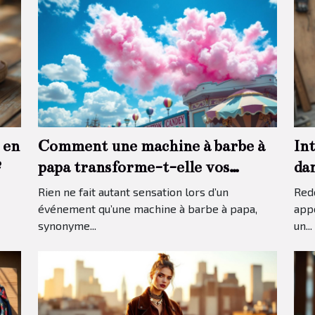
 en
Comment une machine à barbe à
In
?
papa transforme-t-elle vos
da
événements ?
tra
Rien ne fait autant sensation lors d’un
Redo
événement qu’une machine à barbe à papa,
app
synonyme...
un...