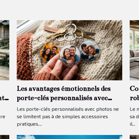
Les avantages émotionnels des
Co
nt
porte-clés personnalisés avec
rob
photos
Les porte-clés personnalisés avec photos ne
Le m
tre
se limitent pas à de simples accessoires
sa d
pratiques....
il...