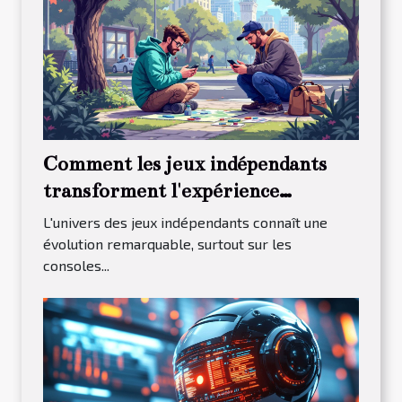
Comment les jeux indépendants
transforment l'expérience
utilisateur sur les consoles
L'univers des jeux indépendants connaît une
portables
évolution remarquable, surtout sur les
consoles...