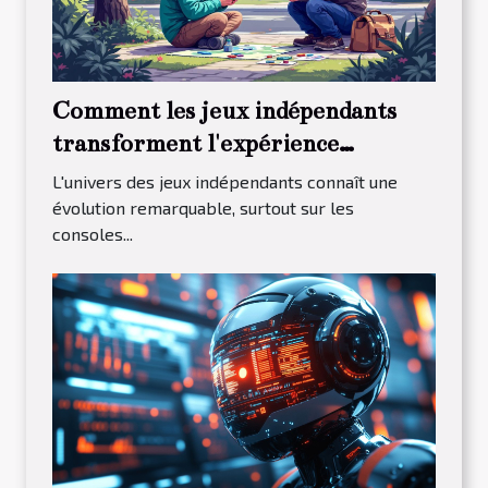
Comment les jeux indépendants
transforment l'expérience
utilisateur sur les consoles
L'univers des jeux indépendants connaît une
portables
évolution remarquable, surtout sur les
consoles...