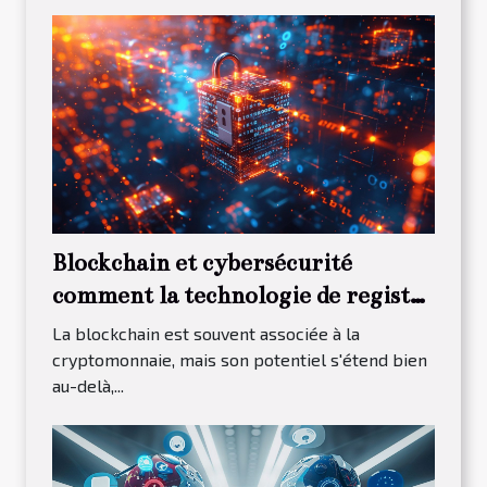
Blockchain et cybersécurité
comment la technologie de registre
distribué transforme la protection
La blockchain est souvent associée à la
des données
cryptomonnaie, mais son potentiel s'étend bien
au-delà,...