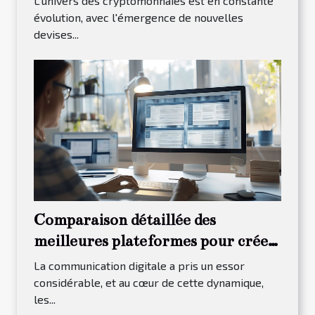
L'univers des cryptomonnaies est en constante
et de croissance
évolution, avec l'émergence de nouvelles
devises...
Comparaison détaillée des
meilleures plateformes pour créer
des newsletters
La communication digitale a pris un essor
considérable, et au cœur de cette dynamique,
les...