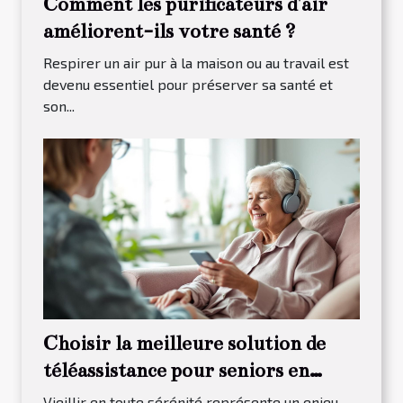
Comment les purificateurs d'air
améliorent-ils votre santé ?
Respirer un air pur à la maison ou au travail est
devenu essentiel pour préserver sa santé et
son...
Choisir la meilleure solution de
téléassistance pour seniors en
fonction de leurs besoins
Vieillir en toute sérénité représente un enjeu